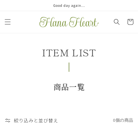
コンテ
Good day again...
ンツに
進む
カ
ー
ト
ITEM LIST
コ
商品一覧
レ
ク
シ
絞り込みと並び替え
0個の商品
ョ